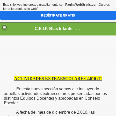
Este sitio web fue creado gratuitamente con
PaginaWebGratis.es
. ¿Quieres
tener tu propio sitio web?
REGÍSTRATE GRATIS
C.E.I.P. Blas Infante - Sanlúcar de Barrameda, Cádiz
.
ACTIVIDADES EXTRAESCOLARES 2.010 /11
En esta nueva sección vamos a ir incluyendo
aquellas actividades extraescolares presentadas por los
distintos Equipos Docentes y aprobadas en Consejo
Escolar.
A fecha del mes de diciembre de 2.010, las