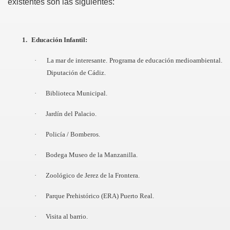
existentes son las siguientes:
1.
Educación Infantil:
 normas. Curso 2013 14
·
La mar de interesante. Programa de educación medioambiental.
rso 2.013- 14
Diputación de Cádiz.
·
Biblioteca Municipal.
·
Jardín del Palacio.
·
Policía / Bomberos.
·
Bodega Museo de la Manzanilla.
·
Zoológico de Jerez de la Frontera.
·
Parque Prehistórico (ERA) Puerto Real.
·
Visita al barrio.