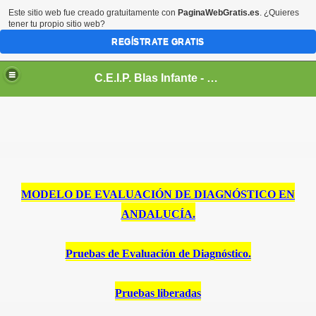
Este sitio web fue creado gratuitamente con
PaginaWebGratis.es
. ¿Quieres
tener tu propio sitio web?
REGÍSTRATE GRATIS
C.E.I.P. Blas Infante - Sanlúcar de Barrameda, Cádiz
.
MODELO DE EVALUACIÓN DE DIAGNÓSTICO EN
ANDALUCÍA.
Pruebas de Evaluación de Diagnóstico.
Pruebas liberadas