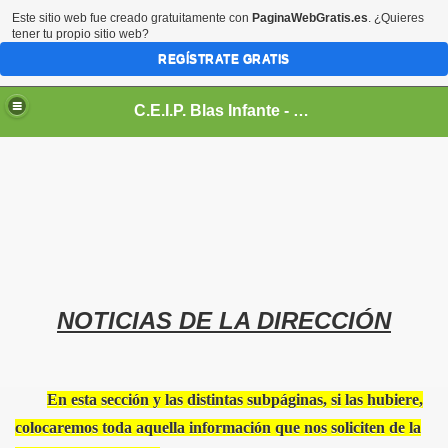
Este sitio web fue creado gratuitamente con
PaginaWebGratis.es
. ¿Quieres
tener tu propio sitio web?
REGÍSTRATE GRATIS
C.E.I.P. Blas Infante - Sanlúcar de Barrameda, Cádiz
.
NOTICIAS DE LA DIRECCIÓN
En esta sección y las distintas subpáginas, si las hubiere,
colocaremos toda aquella información que nos soliciten de la