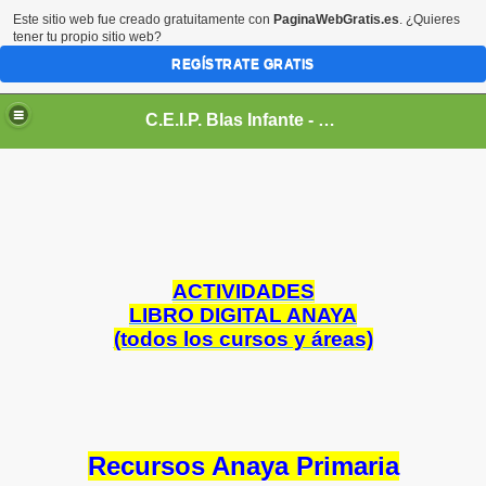
Este sitio web fue creado gratuitamente con
PaginaWebGratis.es
. ¿Quieres
tener tu propio sitio web?
REGÍSTRATE GRATIS
C.E.I.P. Blas Infante - Sanlúcar de Barrameda, Cádiz
.
ACTIVIDADES
LIBRO DIGITAL ANAYA
(todos los cursos y áreas)
Recursos Anaya Primaria