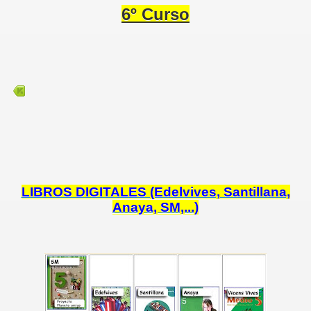
6º Curso
to
11
es y Escuelas Deportivas 2010 11
LIBROS DIGITALES (Edelvives, Santillana,
Anaya, SM,...)
s