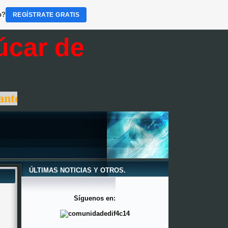
b?
REGÍSTRATE GRATIS
lúcar de
-C /Avenida de la Constitución, s/n-Sanlú
ÚLTIMAS NOTICIAS Y OTROS.
Síguenos en: