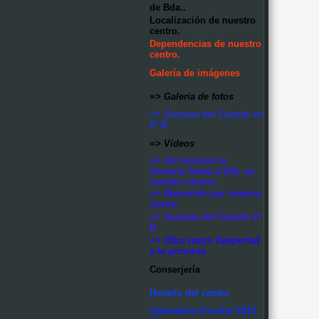
de Bda..
Localización de nuestro
centro.
Dependencias de nuestro
centro.
Galería de imágenes
=> Galería de fotos
=> Semana del Cuento en
2º B
=> Vídeos
=> Así vivimos la
Semana Santa 2.010, en
nuestro centro...
=> Recorrido por nuestro
centro
=> Semana del Cuento 2º
B
=> Obra teatro Despertad
a la princesa
Conserjería
Horario del centro
Calendario Escolar 2013