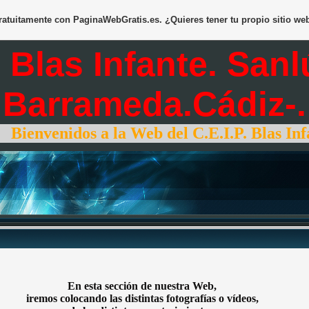
gratuitamente con
PaginaWebGratis.es
. ¿Quieres tener tu propio sitio we
. Blas Infante. San
Barrameda.Cádiz-.
venidos a la Web del C.E.I.P. Blas Infante
En esta sección de nuestra Web,
iremos colocando las distintas fotografías o vídeos,