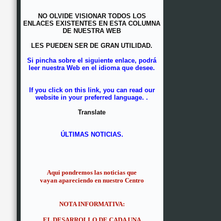
NO OLVIDE VISIONAR TODOS LOS
ENLACES EXISTENTES EN ESTA COLUMNA
DE NUESTRA WEB
LES PUEDEN SER DE GRAN UTILIDAD.
Si pincha sobre el siguiente enlace, podrá
leer nuestra Web en el idioma que desee.
If you click on this link, you can read our
website in your preferred language. .
Translate
ÚLTIMAS NOTICIAS.
Aqui pondremos las noticias que
vayan apareciendo en nuestro Centro
NOTA INFORMATIVA:
EL DESARROLLO DE CADA UNA
DE LAS NOTICIAS QUE