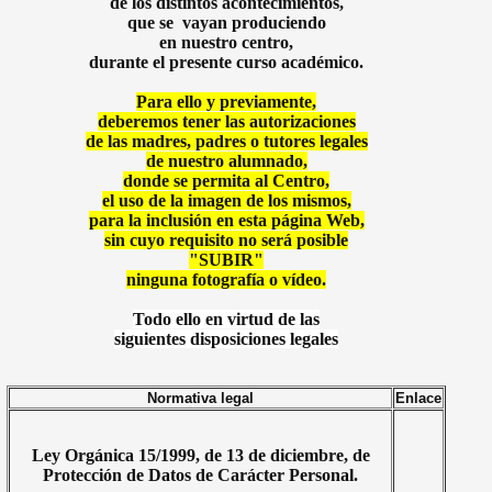
de los distintos acontecimientos,
que se vayan produciendo
en nuestro centro,
durante el presente curso académico.
Para ello y previamente,
deberemos tener las autorizaciones
de las madres, padres o tutores legales
de nuestro alumnado,
donde se permita al Centro,
el uso de la imagen de los mismos,
para la inclusión en esta página Web,
sin cuyo requisito no será posible
"SUBIR"
ninguna fotografía o vídeo.
Todo ello en virtud de las
siguientes disposiciones legales
Normativa legal
Enlace
Ley Orgánica 15/1999, de 13 de diciembre, de
Protección de Datos de Carácter Personal.