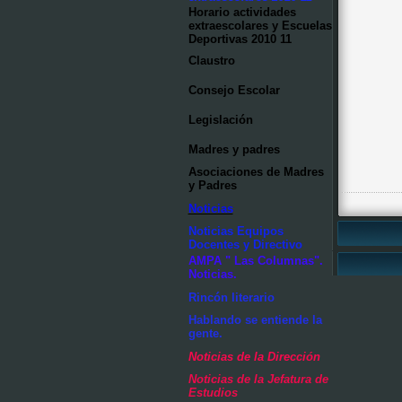
Horario actividades
extraescolares y Escuelas
Deportivas 2010 11
Claustro
Consejo Escolar
Legislación
Madres y padres
Asociaciones de Madres
y Padres
Noticias
Noticias Equipos
Docentes y Directivo
AMPA " Las Columnas".
Noticias.
Rincón literario
Hablando se entiende la
gente.
Noticias de la Dirección
Noticias de la Jefatura de
Estudios