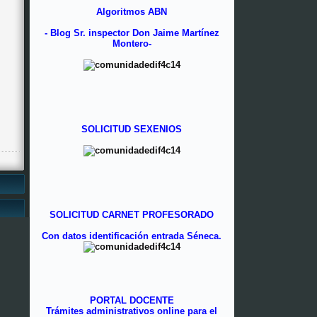
para cada una de las aulas de
Algoritmos ABN
Educación Primaria y Educación
Infantil, en concepto de montaje de las
- Blog Sr. inspector Don Jaime Martínez
pizarras digitales, siendo este dinero
Montero-
destinado, en aquellas aulas de 2º
Ciclo, donde en el presente año aún no
disfrutamos de tales elementos
tecnológicos, en la adquisición de
material curricular y didáctico que se
necesite como dotación para la
misma. Nuevamente muchas gracias.
SOLICITUD SEXENIOS
22/12/2011
En las subpáginas de NOVEDAD TIC:
PIZARRA DIGITAL Y VÍDEOS USO
PDI, hemos actualizado con una serie
de manuales y vídeos referente al uso
del tal herramienta educativa
SOLICITUD CARNET PROFESORADO
Con datos identificación entrada Séneca.
16/12/2011
Hemos colgado en nuestra Web y
debajo de esta marquesina de noticias,
un enlace a la obra de teatro
representada en nuestro Centro, en el
PORTAL DOCENTE
día de hoy, por un grupo de nuestras
Trámites administrativos online para el