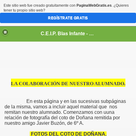
Este sitio web fue creado gratuitamente con
PaginaWebGratis.es
. ¿Quieres
tener tu propio sitio web?
REGÍSTRATE GRATIS
C.E.I.P. Blas Infante - Sanlúcar de Barrameda, Cádiz
.
LA COLABORACIÓN DE NUESTRO ALUMNADO.
En esta página y en las sucesivas subpáginas
de la misma, vamos a incluir aquel material que nos
remitan nuestro alumnado. Comenzamos con uuna
relación de fotografía del coto de Doñana remitida por
nuestro amigo Javier Buzón, de 6º A.
FOTOS DEL COTO DE DOÑANA.